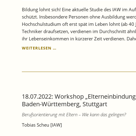
Bildung lohnt sich! Eine aktuelle Studie des IAW im A
schützt. Insbesondere Personen ohne Ausbildung werde
Hochschulstudium oft erst spät im Leben lohnt (ab 40 
Techniker draufsetzen, verdienen im Durchschnitt ähn
ihr Lebenseinkommen in kürzerer Zeit verdienen. Dah
NEUE
WEITERLESEN …
ERKENNTNISSE
ZUM
LEBENSEINKOMMEN
VON
BERUFSAUSBILDUNG
UND
HOCHSCHULSTUDIUM
18.07.2022: Workshop „Elterneinbindung 
IM
VERGLEICH:
Baden-Württemberg, Stuttgart
DIE
Berufsorientierung mit Eltern – Wie kann das gelingen?
ROLLE
VON
Tobias Scheu [IAW]
GESCHLECHT
UND