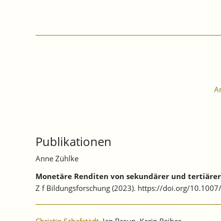
A
Publikationen
Anne Zühlke
Monetäre Renditen von sekundärer und tertiärer 
Z f Bildungsforschung (2023). https://doi.org/10.10
Christin Schafstädt
, Jan Braun, Karin Reiber