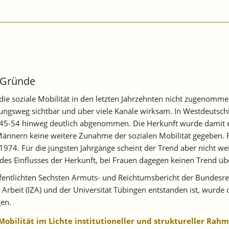
e Gründe
e soziale Mobilität in den letzten Jahrzehnten nicht zugenommen
ldungsweg sichtbar und über viele Kanäle wirksam. In Westdeuts
945-54 hinweg deutlich abgenommen. Die Herkunft wurde damit et
Männern keine weitere Zunahme der sozialen Mobilität gegeben. F
1974. Für die jüngsten Jahrgänge scheint der Trend aber nicht wei
es Einflusses der Herkunft, bei Frauen dagegen keinen Trend über
öffentlichten Sechsten Armuts- und Reichtumsbericht der Bunde
r Arbeit (IZA) und der Universität Tübingen entstanden ist, wur
gen.
Mobilität im Lichte institutioneller und struktureller Ra